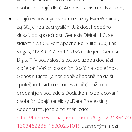
osobních údajů dle čl. 46 odst. 2 písm. c) Nařízení;
údajů evidovaných v rámci služby EverWebinar,
zajišťující realizaci vysílání „Už dost hodbého
kluka“, od společnosti Genesis Digital LLC, se
sídlem 4730 S. Fort Apache Rd. Suite 300, Las
Vegas, NV 89147-7947, USA (dále jen „Genesis
Digital“). V souvislosti s touto službou dochází
k předání Vašich osobních údajů na společnost
Genesis Digital (a následně případně na další
společnosti sídlící mimo EU), přičemž toto
předání je v souladu s Dodatkem o zpracování
osobních údajů (anglicky „Data Processing
Addendum“, jeho plné znění zde:
https://home.webinarjam.com/dpa#_ga=2.243547
1303462286. 1680025101)
, uzavřeným mezi