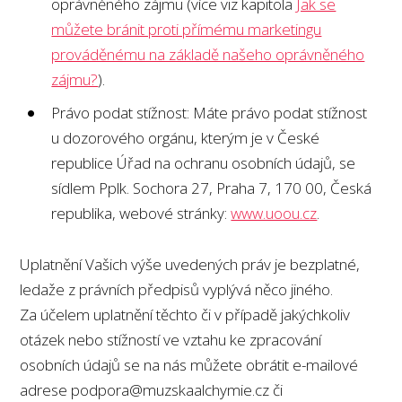
oprávněného zájmu (více viz kapitola
Jak se
můžete bránit proti přímému marketingu
prováděnému na základě našeho oprávněného
zájmu?
).
Právo podat stížnost: Máte právo podat stížnost
u dozorového orgánu, kterým je v České
republice Úřad na ochranu osobních údajů, se
sídlem Pplk. Sochora 27, Praha 7, 170 00, Česká
republika, webové stránky:
www.uoou.cz
.
Uplatnění Vašich výše uvedených práv je bezplatné,
ledaže z právních předpisů vyplývá něco jiného.
Za účelem uplatnění těchto či v případě jakýchkoliv
otázek nebo stížností ve vztahu ke zpracování
osobních údajů se na nás můžete obrátit e-mailové
adrese
podpora@muzskaalchymie.cz
či