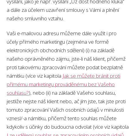
vysílání, jako je např. vysílání „Už dost hodného kluka“
a dále za účelem uzavření smlouvy s Vámi a plnění
našeho smluvního vztahu.
Vaši e-mailovou adresu můžeme dále využít i pro
účely přímého marketingu (zejména ve formě
elektronických obchodních sdělení) (i) na základě
našeho oprávněného zájmu, jste-li náš klient, přičemž
proti takovému zpracování můžete podat bezplatně
námitku (více viz kapitola
Jak se můžete bránit proti
přímému marketingu prováděnému bez Vašeho
souhlasu?
), nebo (ii) na základě Vašeho souhlasu,
jestliže nejste náš klient nebo, ač jím jste, tak jste proti
tomuto zpracování Vašich osobních údajů v minulosti
vznesl/-a námitku, přičemž tento souhlas můžete
kdykoliv s účinky do budoucna odvolat (více viz kapitola
Lze udělený souhlas se zpracováním osobních údajů