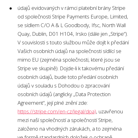
údajů evidovaných v rámci platební brány Stripe
od společnosti Stripe Payments Europe, Limited,
se sídlem C/O A & L Goodbody, Ifsc, North Wall
Quay, Dublin, D01 H104, Irsko (dále jen „Stripe“).
V souvislosti s touto službou může dojít k předání
Vašich osobních údajů na společnosti sídlící se
mimo EU (zejména společnosti, které jsou se
Stripe ve skupině). Dojde-li k takovému předání
osobních údajů, bude toto předání osobních
údajů v souladu s Dohodou o zpracování
osobních údajů (anglicky „Data Protection
Agreement“, její plné znění zde:
https://stripe.com/en-cz/legal/dpa)
, uzavřenou
mezi naší společností a společností Stripe,
založeno na vhodných zárukách, a to zejména
ve formě standardních doložek o ochraně