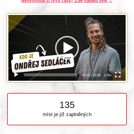
Nevyhovují ti tyto časy? Zde najdeš jiné →
Video
přehrávač
00:00
|
03:06
1.00x
135
míst je již zaplněných