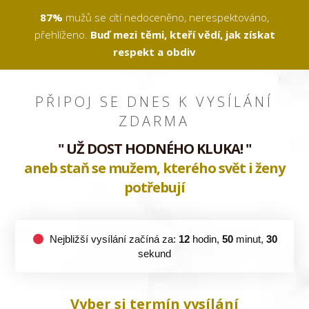
87%
mužů se cítí nedoceněno, nerespektováno,
přehlíženo.
Buď mezi těmi, kteří vědí, jak získat
respekt a obdiv
PŘIPOJ SE DNES K VYSÍLÁNÍ
ZDARMA
" UŽ DOST HODNÉHO KLUKA!
"
aneb staň se mužem, kterého svět i ženy
potřebují
Nejbližší vysílání začíná za:
12
hodin,
50
minut,
30
sekund
Vyber si termín vysílání