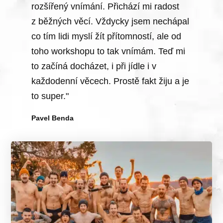
rozšířený vnímání. Přichází mi radost
z běžných věcí. Vždycky jsem nechápal
co tím lidi myslí žít přítomností, ale od
toho workshopu to tak vnímám. Teď mi
Zdeněk 
to začíná docházet, i při jídle i v
každodenní věcech. Prostě fakt žiju a je
to super."
Pavel Benda