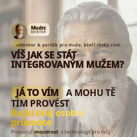
Mudrc
MENTOR
Mentor & parťák pro muže, kteří chtějí růst.
VÍŠ JAK SE STÁT
INTEGROVANÝM MUŽEM?
JÁ TO VÍM
A MOHU TĚ
TÍM PROVÉST
Budu tvůj osobní
průvodce
Propojuji
moudrost
s technologií pro tvůj