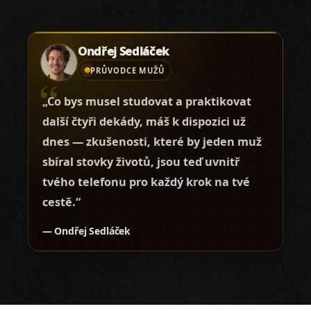
Ondřej Sedláček
PRŮVODCE MUŽŮ
„Co bys musel studovat a praktikovat
další čtyři dekády, máš k dispozici už
dnes — zkušenosti, které by jeden muž
sbíral stovky životů, jsou teď uvnitř
tvého telefonu pro každý krok na tvé
cestě.“
— Ondřej Sedláček