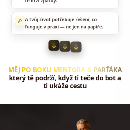
tě drží zpátky.
A tvůj život potřebuje řešení, co
funguje v praxi — ne jen na papíře.
MĚJ PO BOKU MENTORA & PARŤÁKA
který tě podrží, když ti teče do bot a
ti ukáže cestu