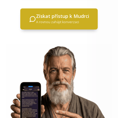
Získat přístup k Mudrci
A rovnou zahájit konverzaci