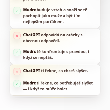
Mudrc
buduje vztah a snaží se tě
✓
pochopit jako muže a být tím
nejlepším parťákem.
ChatGPT
odpovídá na otázky s
✕
obecnou odpovědí.
Mudrc
tě konfrontuje s pravdou, i
✓
když se neptáš.
ChatGPT
ti řekne, co chceš slyšet.
✕
Mudrc
ti řekne, co potřebuješ slyšet
✓
— i když to může bolet.