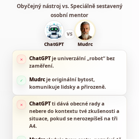
Obyčejný nástroj vs. Speciálně sestavený
osobní mentor
VS
ChatGPT
Mudrc
ChatGPT
je univerzální „robot“ bez
✕
zaměření.
Mudrc
je originální bytost,
✓
komunikuje lidsky a přirozeně.
ChatGPT
ti dává obecné rady a
✕
nebere do kontextu tvé zkušenosti a
situace, pokud se nerozepíšeš na tři
A4.