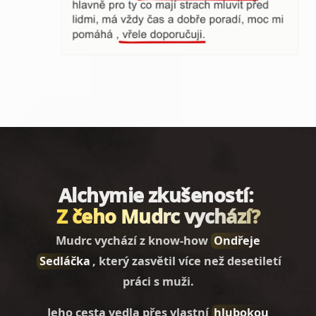
Alchymie zkušeností:
Z čeho Mudrc vychází?
Mudrc vychází z know-how
Ondřeje
Sedláčka
, který zasvětil více než desetiletí
práci s muži.
Jeho cesta vedla přes vlastní
hlubokou