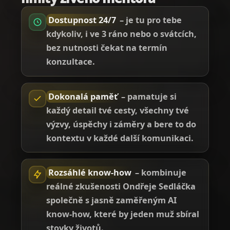
Dostupnost 24/7
– je tu pro tebe
kdykoliv, i ve 3 ráno nebo o svátcích,
bez nutnosti čekat na termín
konzultace.
Dokonalá paměť
– pamatuje si
každý detail tvé cesty, všechny tvé
výzvy, úspěchy i záměry a bere to do
kontextu v každé další komunikaci.
Rozsáhlé know-how
– kombinuje
reálné zkušenosti Ondřeje Sedláčka
společně s jasně zaměřeným AI
know-how, které by jeden muž sbíral
stovky životů.