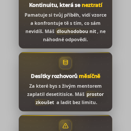
Kontinuitu, která se
neztratí
Pamatuje si tvůj příběh, vidí vzorce
a konfrontuje tě s tím, co sám
nevidíš. Máš
dlouhodobou nit
, ne
náhodné odpovědi.
Desítky rozhovorů
měsíčně
Za které bys s živým mentorem
zaplatil desetitisíce. Máš
prostor
zkoušet
a ladit bez limitu.