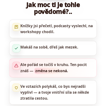
Jak moc ti je tohle
povědomé?..
Knížky jsi přečetl, podcasty vyslechl, na
workshopy chodil.
Makáš na sobě, dřeš jak mezek.
Ale pořád se točíš v kruhu. Ten pocit
znáš —
změna se nekoná.
Ve vztazích polykáš, co bys nejradši
vyplivl — a tvoje vnitřní síla se někde
ztratila cestou.