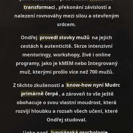
transformaci
, překonání závislostí a
nalezení rovnováhy mezi silou a otevřeným
srdcem.
Ondřej
provedl stovky mužů
na jejich
cestách k autenticitě. Skrze intenzivní
mentoringy, workshopy, živé i online
programy, jako je kMEM nebo Integrovaný
muž, kterými prošlo více než 700 mužů.
Z těchto zkušeností a
know-how nyní Mudrc
primárně čerpá
, a zároveň to vše ještě
obohacuje o svou vlastní moudrost, která
rozvíjí hloubku a rozsah všech učení, které
Ondřej studoval.
(jako např.
Jungiánská psychologie
,