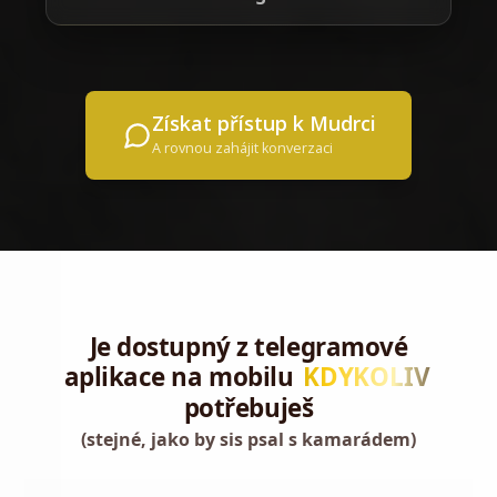
Získat přístup k Mudrci
A rovnou zahájit konverzaci
Je dostupný z telegramové
aplikace na mobilu
KDYKOLIV
potřebuješ
(stejné, jako by sis psal s kamarádem)