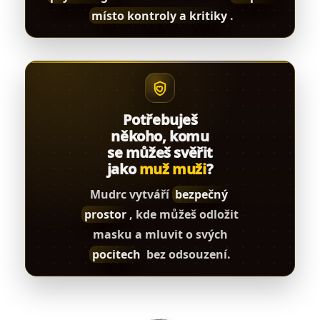
místo kontroly a kritiky
.
Potřebuješ
někoho, komu
se můžeš svěřit
jako
muž muži
?
Mudrc vytváří
bezpečný
prostor
, kde můžeš odložit
masku a mluvit o svých
pocitech
bez odsouzení.