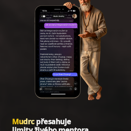
Mudrc
přesahuje
limity živého mentora