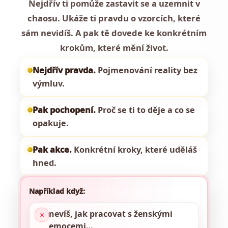
Nejdřív ti pomůže zastavit se a uzemnit v
chaosu. Ukáže ti pravdu o vzorcích, které
sám nevidíš. A pak tě dovede ke konkrétním
krokům, které mění život.
Nejdřív pravda.
Pojmenování reality bez
výmluv.
Pak pochopení.
Proč se ti to děje a co se
opakuje.
Pak akce.
Konkrétní kroky, které uděláš
hned.
Například když:
nevíš, jak pracovat s ženskými
✕
emocemi…