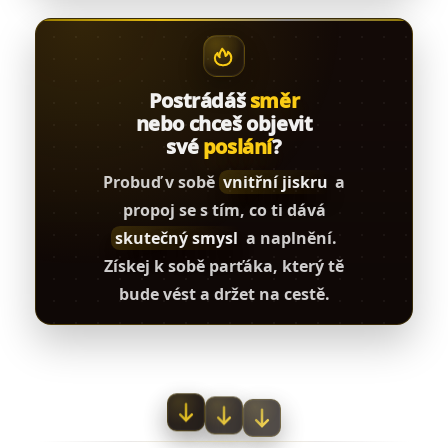
Postrádáš
směr
nebo chceš objevit
své
poslání
?
Probuď v sobě
vnitřní jiskru
a
propoj se s tím, co ti dává
skutečný smysl
a naplnění.
Získej k sobě parťáka, který tě
bude vést a držet na cestě.