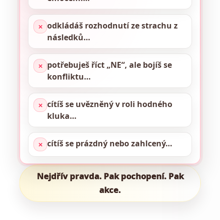
odkládáš rozhodnutí ze strachu z
✕
následků…
potřebuješ říct „NE“, ale bojíš se
✕
konfliktu…
cítíš se uvězněný v roli hodného
✕
kluka…
cítíš se prázdný nebo zahlcený…
✕
Nejdřív pravda. Pak pochopení. Pak
akce.