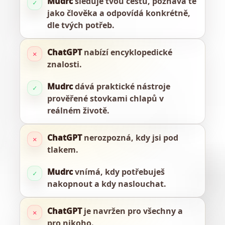
Mudrc
sleduje tvou cestu, poznává tě
✓
jako člověka a odpovídá konkrétně,
dle tvých potřeb.
ChatGPT
nabízí encyklopedické
✕
znalosti.
Mudrc
dává praktické nástroje
✓
prověřené stovkami chlapů v
reálném životě.
ChatGPT
nerozpozná, kdy jsi pod
✕
tlakem.
Mudrc
vnímá, kdy potřebuješ
✓
nakopnout a kdy naslouchat.
ChatGPT
je navržen pro všechny a
✕
pro nikoho.