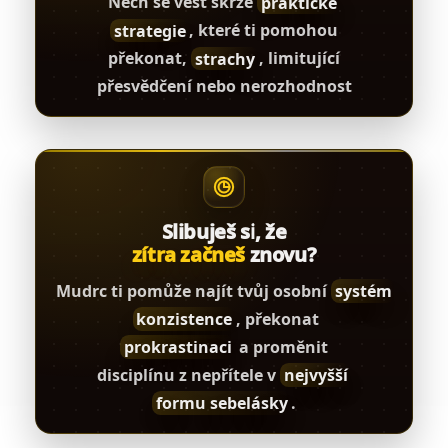
Nech se vést skrze
praktické
strategie
, které ti pomohou
překonat,
strachy
, limitující
přesvědčení nebo nerozhodnost
Slibuješ si, že
zítra začneš
znovu?
Mudrc ti pomůže najít tvůj osobní
systém
konzistence
, překonat
prokrastinaci
a proměnit
disciplínu z nepřítele v
nejvyšší
formu sebelásky
.