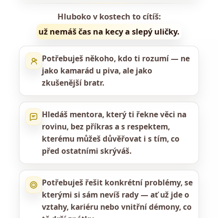
Hluboko v kostech to cítíš:
už nemáš čas na kecy a slepý uličky.
Potřebuješ někoho, kdo ti rozumí — ne
jako kamarád u piva, ale jako
zkušenější bratr.
Hledáš mentora, který ti řekne věci na
rovinu, bez příkras a s respektem,
kterému můžeš důvěřovat i s tím, co
před ostatními skrýváš.
Potřebuješ řešit konkrétní problémy, se
kterými si sám nevíš rady — ať už jde o
vztahy, kariéru nebo vnitřní démony, co