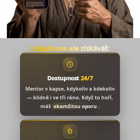
S Mudrcem ale získáváš:
Dostupnost
24/7
Mentor v kapse, kdykoliv a kdekoliv
— klidně i ve tři ráno. Když to hoří,
máš
okamžitou oporu
.