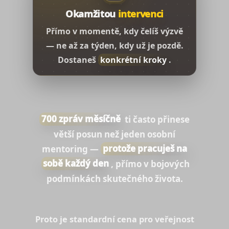
Okamžitou
intervenci
Přímo v momentě, kdy čelíš výzvě
— ne až za týden, kdy už je pozdě.
Dostaneš
konkrétní kroky
.
700 zpráv měsíčně
ti často přinese
větší posun než jeden osobní
mentoring —
protože pracuješ na
sobě každý den
, přímo v bojových
podmínkách skutečného života.
Proto je standardní cena pro veřejnost