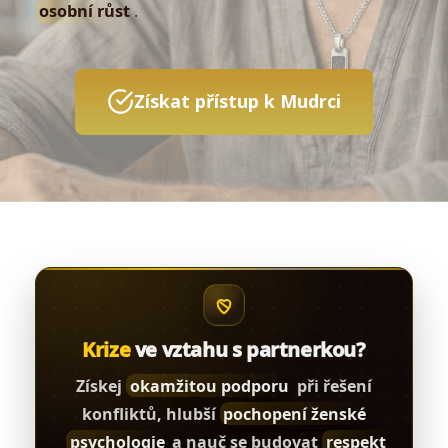
osobní růst
.
Získat přístup k Mudrci
Krize
ve vztahu s partnerkou?
Získej
okamžitou podporu
při řešení
konfliktů, hlubší
pochopení ženské
psychologie
a nauč se budovat
respekt