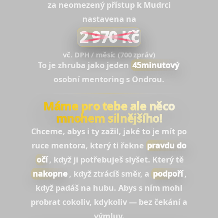
za neomezený přístup k Mudrci
nastavena na
2 970 Kč
vč. DPH / měsíc (700 zpráv)
To je zhruba jako jeden
45minutový
osobní mentoring s Ondrou.
Máme pro tebe ale něco
mnohem silnějšího!
Chceme, abys i ty zažil, jaké to je mít po
ruce mentora, který ti řekne
pravdu do
očí
, když ji potřebuješ slyšet. Který tě
nakopne
, když ztrácíš směr, a
podpoří
,
když padáš na hubu. Abys s ním mohl
probrat cokoliv, kdykoliv — bez čekání a
výmluv.